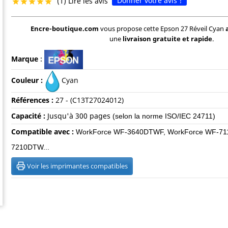
Donner votre avis !
(1) Lire les avis





Encre-boutique.com
vous propose cette Epson 27 Réveil Cyan
une
livraison gratuite et rapide
.
Marque
:
Couleur :
Cyan
Références :
27 - (C13T27024012)
Capacité :
Jusqu'à 30
0 pages
(selon la norme ISO/IEC 24711)
Compatible avec :
WorkForce WF-3640DTWF, WorkForce WF-71
7210DTW...
Voir les imprimantes compatibles