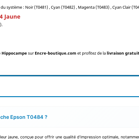
du système : Noir (T0481) , Cyan (T0482) , Magenta (T0483) , Cyan Clair (T04
84 Jaune
).
ne Hippocampe
sur
Encre-boutique.com
et profitez de la
livraison gratui
touche Epson T0484 ?
eur jaune, conçue pour offrir une qualité d'impression optimale, notammen