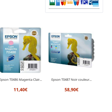
Epson T0486 Magenta Clair...
Epson T0487 Noir couleur...
E
11,40€
58,90€