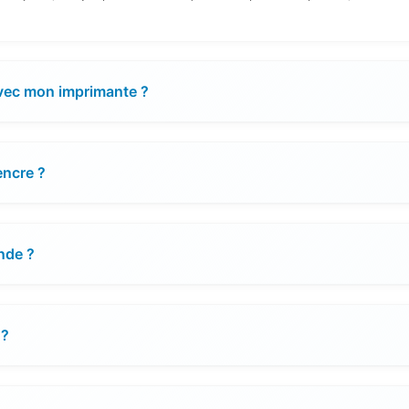
avec mon imprimante ?
encre ?
nde ?
 ?