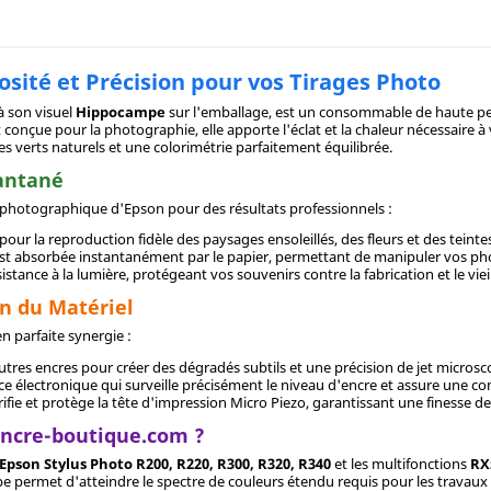
ité et Précision pour vos Tirages Photo
à son visuel
Hippocampe
sur l'emballage, est un consommable de haute p
 conçue pour la photographie, elle apporte l'éclat et la chaleur nécessaire à
es verts naturels et une colorimétrie parfaitement équilibrée.
tantané
e photographique d'Epson pour des résultats professionnels :
 pour la reproduction fidèle des paysages ensoleillés, des fleurs et des teintes
 est absorbée instantanément par le papier, permettant de manipuler vos pho
istance à la lumière, protégeant vos souvenirs contre la fabrication et le viei
on du Matériel
 parfaite synergie :
autres encres pour créer des dégradés subtils et une précision de jet micros
e électronique qui surveille précisément le niveau d'encre et assure une c
brifie et protège la tête d'impression Micro Piezo, garantissant une finesse 
Encre-boutique.com ?
Epson Stylus Photo R200, R220, R300, R320, R340
et les multifonctions
RX
 permet d'atteindre le spectre de couleurs étendu requis pour les travaux 