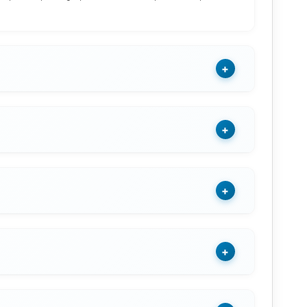
+
+
+
+