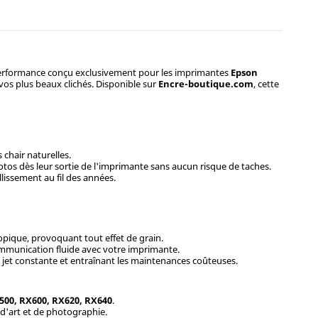
erformance conçu exclusivement pour les imprimantes
Epson
 vos plus beaux clichés. Disponible sur
Encre-boutique.com
, cette
 chair naturelles.
tos dès leur sortie de l'imprimante sans aucun risque de taches.
llissement au fil des années.
copique, provoquant tout effet de grain.
ommunication fluide avec votre imprimante.
de jet constante et entraînant les maintenances coûteuses.
500, RX600, RX620, RX640
.
d'art et de photographie.