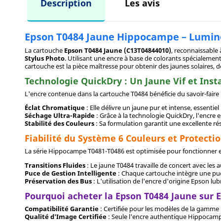
Description
Les avis
Epson T0484 Jaune Hippocampe – Luminos
La cartouche
Epson T0484 Jaune (C13T04844010)
, reconnaissable 
Stylus Photo
. Utilisant une encre à base de colorants spécialement
cartouche est la pièce maîtresse pour obtenir des jaunes solaires, d
Technologie QuickDry : Un Jaune Vif et Ins
L'encre contenue dans la cartouche T0484 bénéficie du savoir-fair
Éclat Chromatique
: Elle délivre un jaune pur et intense, essentiel
Séchage Ultra-Rapide
: Grâce à la technologie QuickDry, l'encre
Stabilité des Couleurs
: Sa formulation garantit une excellente rés
Fiabilité du Système 6 Couleurs et Protecti
La série Hippocampe T0481-T0486 est optimisée pour fonctionner en
Transitions Fluides
: Le jaune T0484 travaille de concert avec les 
Puce de Gestion Intelligente
: Chaque cartouche intègre une puc
Préservation des Bus
: L'utilisation de l'encre d'origine Epson lu
Pourquoi acheter la Epson T0484 Jaune sur 
Compatibilité Garantie
: Certifiée pour les modèles de la gamme
Qualité d'Image Certifiée
: Seule l'encre authentique Hippocampe