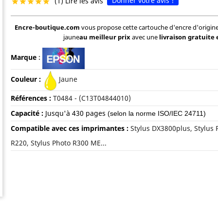
Donner votre avis !
(1) Lire les avis





Encre-boutique.com
vous propose cette cartouche d'encre d'origi
jaune
au meilleur prix
avec une
livraison gratuite 
Marque
:
Couleur :
Jaune
Références :
T0484 - (C13T04844010)
Capacité :
Jusqu'à 4
30 pages
(selon la norme ISO/IEC 24711)
Compatible avec ces imprimantes :
Stylus DX3800plus, Stylus 
R220, Stylus Photo R300 ME...