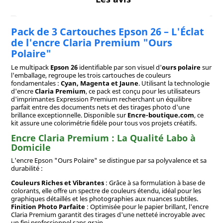
Pack de 3 Cartouches Epson 26 – L'Éclat
de l'encre Claria Premium "Ours
Polaire"
Le multipack
Epson 26
identifiable par son visuel d'
ours polaire
sur
l'emballage, regroupe les trois cartouches de couleurs
fondamentales :
Cyan, Magenta et Jaune
. Utilisant la technologie
d'encre
Claria Premium
, ce pack est conçu pour les utilisateurs
d'imprimantes Expression Premium recherchant un équilibre
parfait entre des documents nets et des tirages photo d'une
brillance exceptionnelle. Disponible sur
Encre-boutique.com
, ce
kit assure une colorimétrie fidèle pour tous vos projets créatifs.
Encre Claria Premium : La Qualité Labo à
Domicile
L'encre Epson "Ours Polaire" se distingue par sa polyvalence et sa
durabilité :
Couleurs Riches et Vibrantes
: Grâce à sa formulation à base de
colorants, elle offre un spectre de couleurs étendu, idéal pour les
graphiques détaillés et les photographies aux nuances subtiles.
Finition Photo Parfaite
: Optimisée pour le papier brillant, l'encre
Claria Premium garantit des tirages d'une netteté incroyable avec
un fini professionnel sans grain.