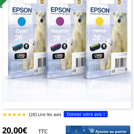
Donner votre avis !
(20) Lire les avis





20,00€
TTC
1
Ajouter au panier