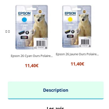
Epson 26 Jaune Ours Polaire...
r...
Epson 26 Cyan Ours Polaire...
Ep
11,40€
11,40€
Description
Les avis