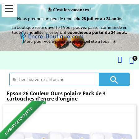
🏝️ C’est les vacances !
Nous prenons un peu de repos
du 28 juillet au 24 août.
La boutique reste ouverte ! Vous pouvez passer commande en
toute tranquillité, elles seront
expédiées à partir du 24 août.
Merci pour votre patience et très bel été à tous ! ☀️
0

Epson 26 Couleur Ours polaire Pack de 3
cartouches d'encre d'origine
LIVRAISON OFFERTE