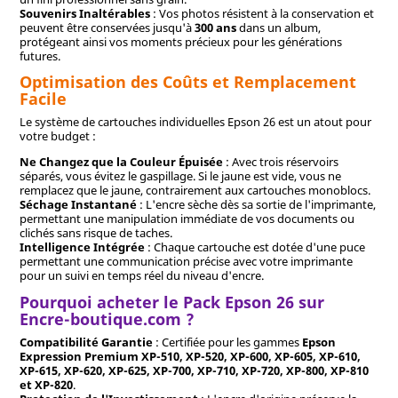
Souvenirs Inaltérables
: Vos photos résistent à la conservation et
peuvent être conservées jusqu'à
300 ans
dans un album,
protégeant ainsi vos moments précieux pour les générations
futures.
Optimisation des Coûts et Remplacement
Facile
Le système de cartouches individuelles Epson 26 est un atout pour
votre budget :
Ne Changez que la Couleur Épuisée
: Avec trois réservoirs
séparés, vous évitez le gaspillage. Si le jaune est vide, vous ne
remplacez que le jaune, contrairement aux cartouches monoblocs.
Séchage Instantané
: L'encre sèche dès sa sortie de l'imprimante,
permettant une manipulation immédiate de vos documents ou
clichés sans risque de taches.
Intelligence Intégrée
: Chaque cartouche est dotée d'une puce
permettant une communication précise avec votre imprimante
pour un suivi en temps réel du niveau d'encre.
Pourquoi acheter le Pack Epson 26 sur
Encre-boutique.com ?
Compatibilité Garantie
: Certifiée pour les gammes
Epson
Expression Premium XP-510, XP-520, XP-600, XP-605, XP-610,
XP-615, XP-620, XP-625, XP-700, XP-710, XP-720, XP-800, XP-810
et XP-820
.