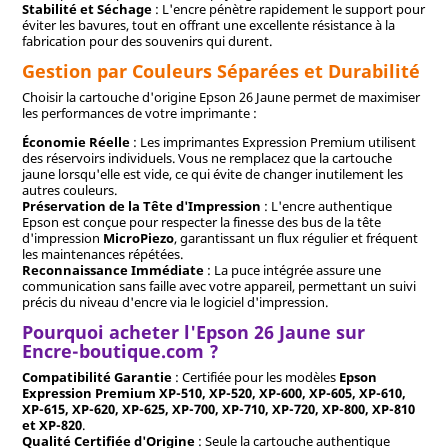
Stabilité et Séchage
: L'encre pénètre rapidement le support pour
éviter les bavures, tout en offrant une excellente résistance à la
fabrication pour des souvenirs qui durent.
Gestion par Couleurs Séparées et Durabilité
Choisir la cartouche d'origine Epson 26 Jaune permet de maximiser
les performances de votre imprimante :
Économie Réelle
: Les imprimantes Expression Premium utilisent
des réservoirs individuels. Vous ne remplacez que la cartouche
jaune lorsqu'elle est vide, ce qui évite de changer inutilement les
autres couleurs.
Préservation de la Tête d'Impression
: L'encre authentique
Epson est conçue pour respecter la finesse des bus de la tête
d'impression
MicroPiezo
, garantissant un flux régulier et fréquent
les maintenances répétées.
Reconnaissance Immédiate
: La puce intégrée assure une
communication sans faille avec votre appareil, permettant un suivi
précis du niveau d'encre via le logiciel d'impression.
Pourquoi acheter l'Epson 26 Jaune sur
Encre-boutique.com ?
Compatibilité Garantie
: Certifiée pour les modèles
Epson
Expression Premium XP-510, XP-520, XP-600, XP-605, XP-610,
XP-615, XP-620, XP-625, XP-700, XP-710, XP-720, XP-800, XP-810
et XP-820
.
Qualité Certifiée d'Origine
: Seule la cartouche authentique