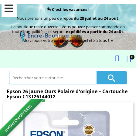
🏝️ C’est les vacances !
Nous prenons un peu de repos
du 28 juillet au 24 août.
La boutique reste ouverte ! Vous pouvez passer commande en
toute tranquillité, elles seront
expédiées à partir du 24 août.
Merci pour votre patience et très bel été à tous ! ☀️
0

Epson 26 Jaune Ours Polaire d'origine – Cartouche
Epson C13T26144012
LIVRAISON OFFERTE