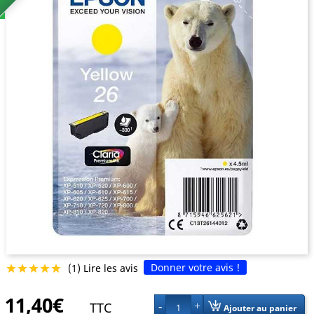
Donner votre avis !
(1) Lire les avis





11,40€
TTC
1
Ajouter au panier