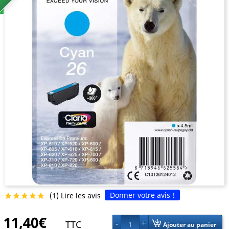
Donner votre avis !
(1) Lire les avis





11,40€
TTC
1
Ajouter au panier