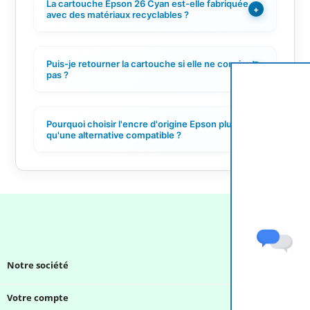
La cartouche Epson 26 Cyan est-elle fabriquée
+
avec des matériaux recyclables ?
Puis-je retourner la cartouche si elle ne convient
+
pas ?
Pourquoi choisir l'encre d'origine Epson plutôt
+
qu'une alternative compatible ?
Notre société

Votre compte
