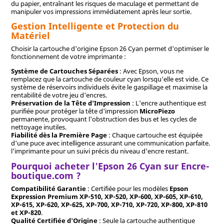
du papier, entraînant les risques de maculage et permettant de
manipuler vos impressions immédiatement après leur sortie.
Gestion Intelligente et Protection du
Matériel
Choisir la cartouche d'origine Epson 26 Cyan permet d'optimiser le
fonctionnement de votre imprimante :
Système de Cartouches Séparées
: Avec Epson, vous ne
remplacez que la cartouche de couleur cyan lorsqu'elle est vide. Ce
système de réservoirs individuels évite le gaspillage et maximise la
rentabilité de votre jeu d'encres.
Préservation de la Tête d'Impression
: L'encre authentique est
purifiée pour protéger la tête d'impression
MicroPiezo
permanente, provoquant l'obstruction des bus et les cycles de
nettoyage inutiles.
Fiabilité dès la Première Page
: Chaque cartouche est équipée
d'une puce avec intelligence assurant une communication parfaite.
l'imprimante pour un suivi précis du niveau d'encre restant.
Pourquoi acheter l'Epson 26 Cyan sur Encre-
boutique.com ?
Compatibilité Garantie
: Certifiée pour les modèles
Epson
Expression Premium XP-510, XP-520, XP-600, XP-605, XP-610,
XP-615, XP-620, XP-625, XP-700, XP-710, XP-720, XP-800, XP-810
et XP-820
.
Qualité Certifiée d'Origine
: Seule la cartouche authentique