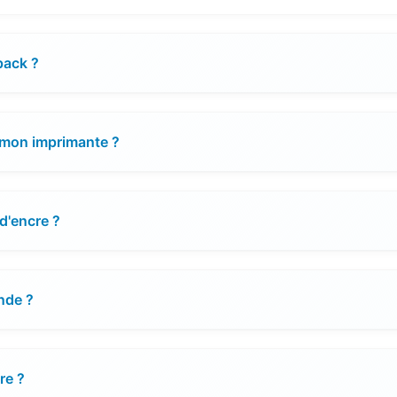
pack ?
 mon imprimante ?
d'encre ?
nde ?
re ?