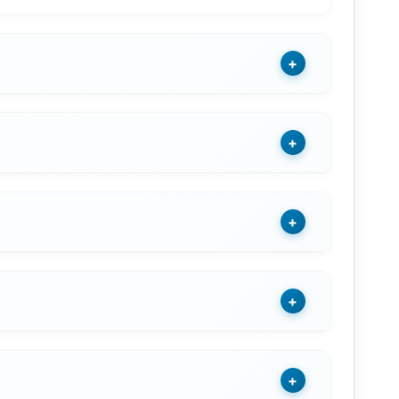
+
+
+
+
+