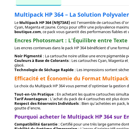
Multipack HP 364 – La Solution Polyval
Le
Multipack HP 364 (N9J73AE)
est l'ensemble de cartouches d'or
Cyan, Magenta et Jaune. Conçu pour offrir une polyvalence maximale
boutique.com
, ce pack vous garantit des performances fiables et 
Encres Photosmart : L'Équilibre entre Texte
Les encres contenues dans le pack HP 364 bénéficient d'une formul
Noir Pigmenté
: La cartouche noire utilise une encre pigmentée p
Couleurs à Base de Colorants
: Les cartouches Cyan, Magenta et J
glacé.
Technologie de Séchage Rapide
: Les impressions sortent sèche
Efficacité et Économie du Format Multipack
Le choix du Multipack HP 364 vous permet d'optimiser la gestion d
Tout-en-Un Pratique
: En achetant les quatre cartouches simulta
Tarif Avantageux
: L'achat du pack de 4 cartouches est plus écon
Respect des Réservoirs Individuels
: Bien qu'achetées en pack, l
goutte d'encre.
Pourquoi acheter le Multipack HP 364 sur E
Compatibilité Garantie
: Certifié pour une très large gamme dont
Fiabilité du Système d'Impression
: L'encre d'origine HP protège