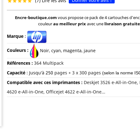
Donner votre avis !
(7) Lire les avis





Encre-boutique.com
vous propose ce pack de 4 cartouches d'enc
couleur
au meilleur prix
avec une
livraison gratuite
Marque
:
Couleurs :
Noir, c
yan, magenta, jaune
Références :
364 Multipack
Capacité
:
Jusqu'à
250
pages + 3 x 300 pages
(selon la norme IS
Compatible avec ces imprimantes :
Deskjet 3526 e-All-in-One, 
4620 e-All-in-One, Officejet 4622 e-All-in-One...