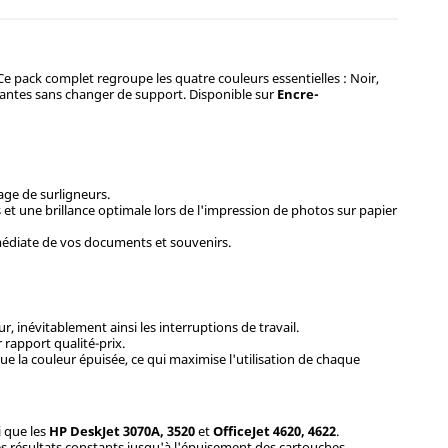
 Ce pack complet regroupe les quatre couleurs essentielles : Noir,
atantes sans changer de support. Disponible sur
Encre-
age de surligneurs.
 et une brillance optimale lors de l'impression de photos sur papier
médiate de vos documents et souvenirs.
 inévitablement ainsi les interruptions de travail.
rapport qualité-prix.
e la couleur épuisée, ce qui maximise l'utilisation de chaque
si que les
HP DeskJet 3070A, 3520
et
OfficeJet 4620, 4622
.
es résultats constants jusqu'à l'épuisement des cartouches.