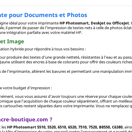
ente pour Documents et Photos
igine idéal pour votre imprimante
HP Photosmart, DeskJet ou OfficeJet
.
, il permet de passer de l'impression de textes nets à celle de photos écl
une intégration parfaite avec votre matériel HP.
 et Image
ation hybride pour répondre à tous vos besoins :
our produire des textes d'une grande netteté, résistantes à l'eau et au pass
aune utilisent des encres à base de colorants pour offrir des couleurs riches
s de l'imprimante, altèrent les bavures et permettant une manipulation im
e votre budget d'impression :
nément, vous vous assurez d'avoir toujours une réserve pour chaque couleur,
omique que l'acquisition de chaque couleur séparément, offrant un meilleur 
es cartouches restent séparées dans votre imprimante. Vous ne remplacez qu
ncre-boutique.com ?
 les
HP Photosmart 5510, 5520, 6510, 6520, 7510, 7520, B8550, C6380
, ain
 la tête d'impression de votre appareil contre l'encrassement et garantit d