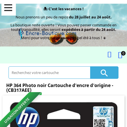
🏝️ C’est les vacances !
Nous prenons un peu de repos
du 28 juillet au 24 août.
La boutique reste ouverte ! Vous pouvez passer commande en
toute tranquillité, elles seront
expédiées à partir du 24 août.
Merci pour votre patience et très bel été à tous ! ☀️
0

HP 364 Photo noir Cartouche d'encre d'origine -
(CB317AEE)
LIVRAISON OFFERTE