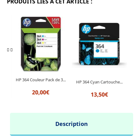
PRODUITS LIÉS À CET ARTICLE :
ck...
HP 364 Couleur Pack de 3...
HP 364 Cyan Cartouche...
HP 
20,00€
13,50€
Description