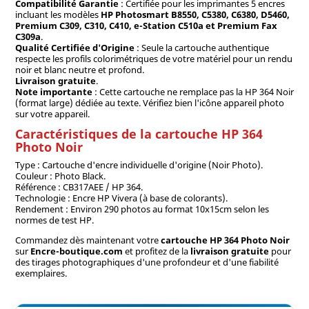
Compatibilité Garantie
: Certifiée pour les imprimantes 5 encres
incluant les modèles
HP Photosmart B8550, C5380, C6380, D5460,
Premium C309, C310, C410, e-Station C510a et Premium Fax
C309a
.
Qualité Certifiée d'Origine
: Seule la cartouche authentique
respecte les profils colorimétriques de votre matériel pour un rendu
noir et blanc neutre et profond.
Livraison gratuite
.
Note importante
: Cette cartouche ne remplace pas la HP 364 Noir
(format large) dédiée au texte. Vérifiez bien l'icône appareil photo
sur votre appareil.
Caractéristiques de la cartouche HP 364
Photo Noir
Type : Cartouche d'encre individuelle d'origine (Noir Photo).
Couleur : Photo Black.
Référence : CB317AEE / HP 364.
Technologie : Encre HP Vivera (à base de colorants).
Rendement : Environ 290 photos au format 10x15cm selon les
normes de test HP.
Commandez dès maintenant votre
cartouche HP 364 Photo Noir
sur
Encre-boutique.com
et profitez de la
livraison gratuite
pour
des tirages photographiques d'une profondeur et d'une fiabilité
exemplaires.