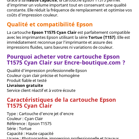
Grâce à sa
haute capacité
, la cartouche Epson T1575 permet
d’imprimer un volume important tout en conservant une qualité
constante. Elle réduit la fréquence de remplacement et optimise vos
coûts d’impression couleur.
Qualité et compatibilité Epson
La cartouche
Epson T1575 Cyan Clair
est parfaitement compatible
avec les imprimantes Epson utilisant la série
Tortue (T157)
. Elle est
immédiatement reconnue par l’imprimante et assure des
impressions fluides, sans bavures ni variations de couleur.
Pourquoi acheter votre cartouche Epson
T1575 Cyan Clair sur Encre-boutique.com ?
Qualité d’impression professionnelle Epson
Couleur cyan clair précise et homogène
Produit fiable et testé
Livraison gratuite
Service client réactif et à votre écoute
Caractéristiques de la cartouche Epson
T1575 Cyan Clair
Type : Cartouche d’encre jet d’encre
Couleur : Cyan Clair
Référence : Epson T1575
Série : Tortue
Capacité : Haute capacité
Usage : Photographie, impression professionnelle et travaux