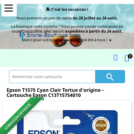
🏝️ C’est les vacances !
Nous prenons un peu de repos
du 28 juillet au 24 août.
La boutique reste ouverte ! Vous pouvez passer commande en
toute tranquillité, elles seront
expédiées à partir du 24 août.
Merci pour votre patience et très bel été à tous ! ☀️
0

Epson T1575 Cyan Clair Tortue d'origine –
Cartouche Epson C13T15754010
LIVRAISON OFFERTE