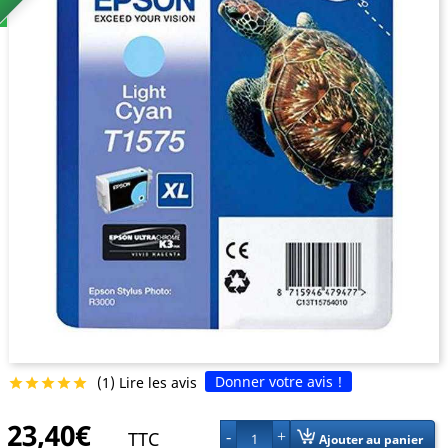
Donner votre avis !
(1) Lire les avis





23,40€
TTC
1
Ajouter au panier