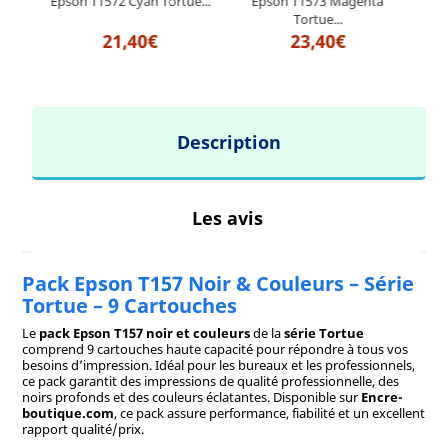
at
Epson T1572 Cyan Tortue...
Epson T1573 Magenta
Tortue...
21,40€
23,40€
Description
Les avis
Pack Epson T157 Noir & Couleurs – Série
Tortue – 9 Cartouches
Le
pack Epson T157 noir et couleurs
de la
série Tortue
comprend 9 cartouches haute capacité pour répondre à tous vos
besoins d’impression. Idéal pour les bureaux et les professionnels,
ce pack garantit des impressions de qualité professionnelle, des
noirs profonds et des couleurs éclatantes. Disponible sur
Encre-
boutique.com
, ce pack assure performance, fiabilité et un excellent
rapport qualité/prix.