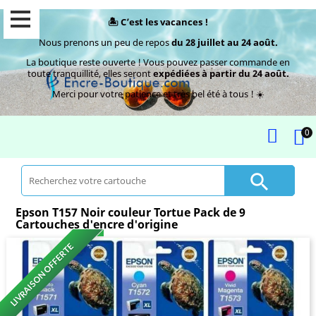
🏝️ C’est les vacances !
Nous prenons un peu de repos
du 28 juillet au 24 août.
La boutique reste ouverte ! Vous pouvez passer commande en
toute tranquillité, elles seront
expédiées à partir du 24 août.
Merci pour votre patience et très bel été à tous ! ☀️
0

Epson T157 Noir couleur Tortue Pack de 9
Cartouches d'encre d'origine
LIVRAISON OFFERTE