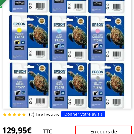
Donner votre avis !
(2) Lire les avis





129,95€
TTC
En cours de