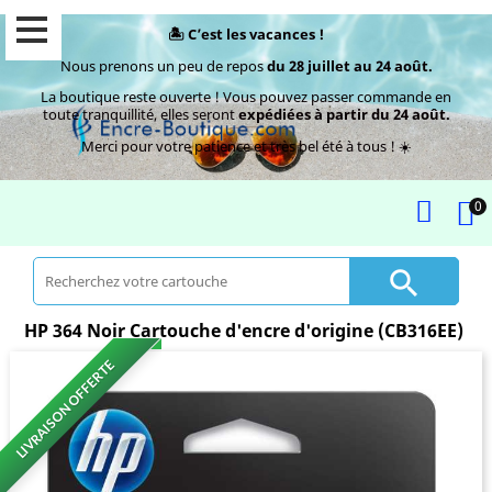
🏝️ C’est les vacances !
Nous prenons un peu de repos
du 28 juillet au 24 août.
La boutique reste ouverte ! Vous pouvez passer commande en
toute tranquillité, elles seront
expédiées à partir du 24 août.
Merci pour votre patience et très bel été à tous ! ☀️
0

HP 364 Noir Cartouche d'encre d'origine (CB316EE)
LIVRAISON OFFERTE