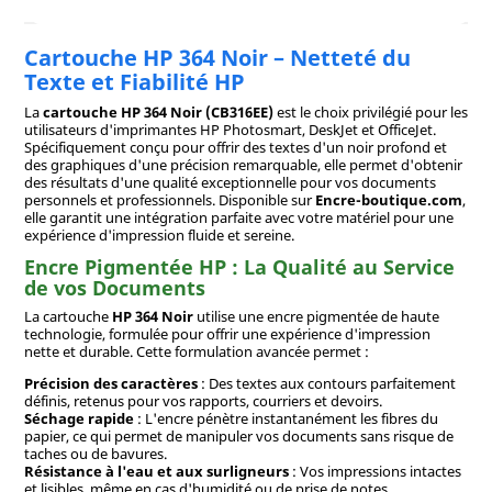
Cartouche HP 364 Noir – Netteté du
Texte et Fiabilité HP
La
cartouche HP 364 Noir (CB316EE)
est le choix privilégié pour les
utilisateurs d'imprimantes HP Photosmart, DeskJet et OfficeJet.
Spécifiquement conçu pour offrir des textes d'un noir profond et
des graphiques d'une précision remarquable, elle permet d'obtenir
des résultats d'une qualité exceptionnelle pour vos documents
personnels et professionnels. Disponible sur
Encre-boutique.com
,
elle garantit une intégration parfaite avec votre matériel pour une
expérience d'impression fluide et sereine.
Encre Pigmentée HP : La Qualité au Service
de vos Documents
La cartouche
HP 364 Noir
utilise une encre pigmentée de haute
technologie, formulée pour offrir une expérience d'impression
nette et durable. Cette formulation avancée permet :
Précision des caractères
: Des textes aux contours parfaitement
définis, retenus pour vos rapports, courriers et devoirs.
Séchage rapide
: L'encre pénètre instantanément les fibres du
papier, ce qui permet de manipuler vos documents sans risque de
taches ou de bavures.
Résistance à l'eau et aux surligneurs
: Vos impressions intactes
et lisibles, même en cas d'humidité ou de prise de notes