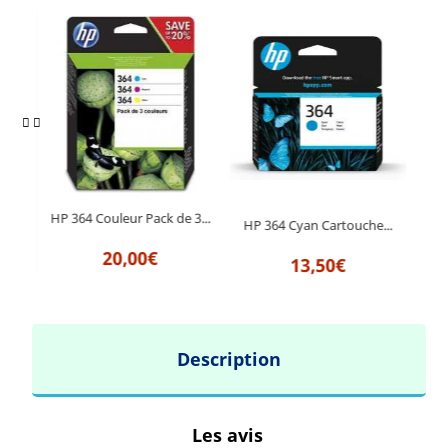
ck...
HP 364 Couleur Pack de 3...
HP 364 Cyan Cartouche...
HP 
20,00€
13,50€
Description
Les avis