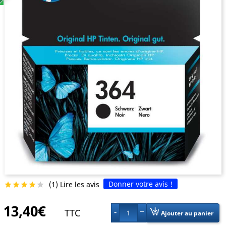
Donner votre avis !
(1) Lire les avis





13,40€
TTC
1
Ajouter au panier